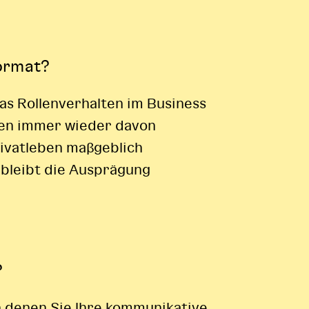
format?
das Rollenverhalten im Business
hen immer wieder davon
rivatleben maßgeblich
 bleibt die Ausprägung
?
in denen Sie Ihre kommunikative